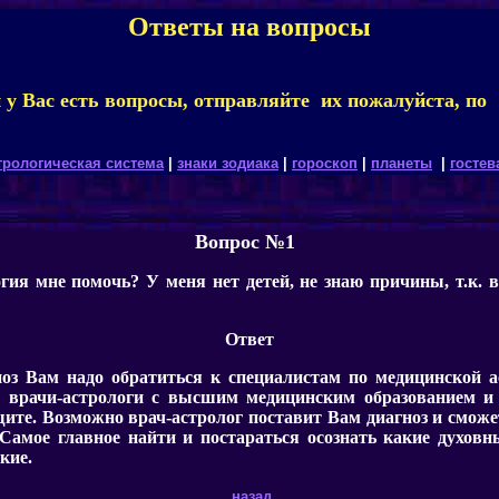
Ответы на вопросы
 у Вас есть вопросы, отправляйте их пожалуйста, по
трологическая система
|
знаки зодиака
|
гороскоп
|
планеты
|
гостев
Вопрос №1
гия мне помочь
?
У меня нет детей, не знаю причины, т.к. 
Ответ
оз Вам надо обратиться к специалистам по медицинской а
я врачи-астрологи с высшим медицинским образованием и 
ите. Возможно врач-астролог поставит Вам диагноз и смож
 Самое главное найти и постараться осознать какие духо
кие.
назад