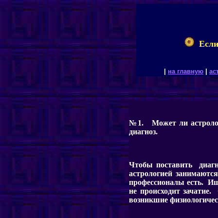
Если
|
на главную
|
ас
№1. Может ли астроло
диагноз.
Чтобы поставить диагн
астрологией занимаютс
профессионалы есть. Ищ
не происходит зачатие.
возникшие физиологичес